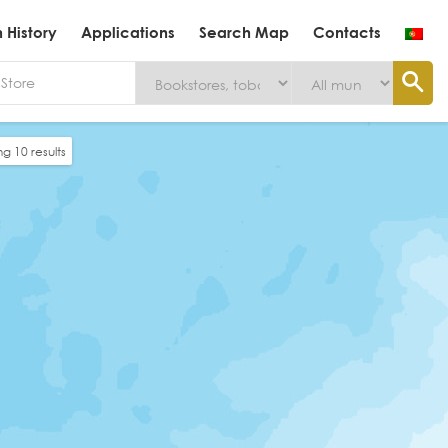
History
Applications
Search Map
Contacts
ing
10
results