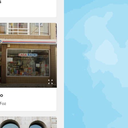
s
io
 Foz