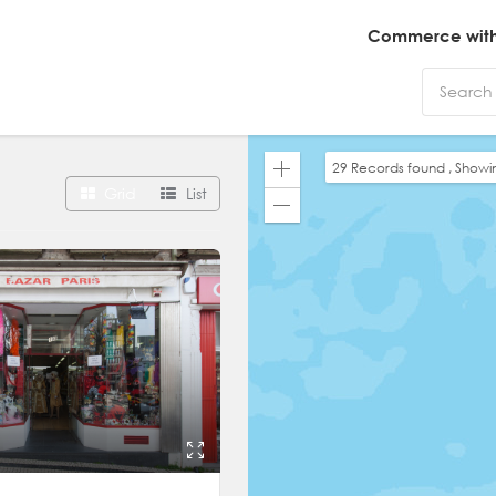
Commerce with 
29
Records found , Show
Zoom
Grid
List
In
Zoom
Out