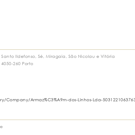
 Santo Ildefonso, Sé, Miragaia, São Nicolau e Vitória
 4050-260 Porto
gory/Company/Armaz%C3%A9m-dos-Linhos-Lda-503122106376
ge