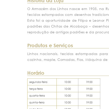
História da Loja
O Armazém dos Linhos nasce em 1905, na Ru
tecidos estampados com desenhos tradicionai
Esta foi a oportunidade de Filipa e Leonor P
padrões das Chitas de Alcobaça – desenhos
reprodução de antigos padrões e da procura
Produtos e Serviços
Linhos nacionais, tecidos estampados para
cozinha, maple, Comodas, Fios, Máquina de 
Horário
segunda-feira
10:00
19:00
terça-feira
10:00
19:00
quarta-feira
10:00
19:00
quinta-feira
10:00
19:00