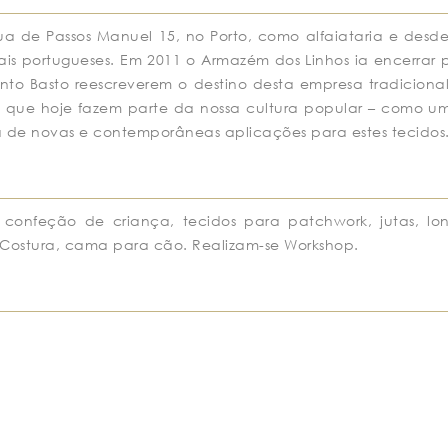
a de Passos Manuel 15, no Porto, como alfaiataria e desd
s portugueses. Em 2011 o Armazém dos Linhos ia encerrar po
into Basto reescreverem o destino desta empresa tradicional
 que hoje fazem parte da nossa cultura popular – como um
 de novas e contemporâneas aplicações para estes tecidos
 confeção de criança, tecidos para patchwork, jutas, lon
Costura, cama para cão. Realizam-se Workshop.