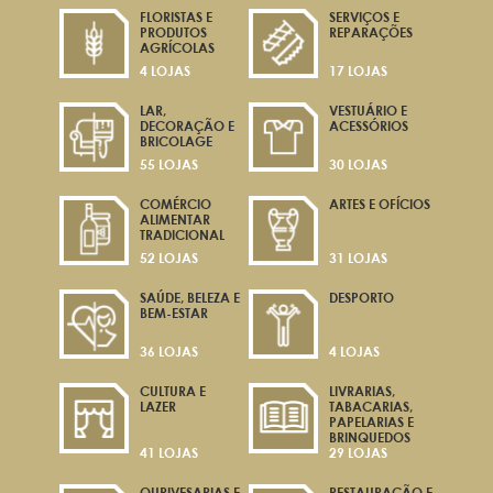
FLORISTAS E
SERVIÇOS E
PRODUTOS
REPARAÇÕES
AGRÍCOLAS
4 LOJAS
17 LOJAS
LAR,
VESTUÁRIO E
DECORAÇÃO E
ACESSÓRIOS
BRICOLAGE
55 LOJAS
30 LOJAS
COMÉRCIO
ARTES E OFÍCIOS
ALIMENTAR
TRADICIONAL
52 LOJAS
31 LOJAS
SAÚDE, BELEZA E
DESPORTO
BEM-ESTAR
36 LOJAS
4 LOJAS
CULTURA E
LIVRARIAS,
LAZER
TABACARIAS,
PAPELARIAS E
BRINQUEDOS
41 LOJAS
29 LOJAS
OURIVESARIAS E
RESTAURAÇÃO E