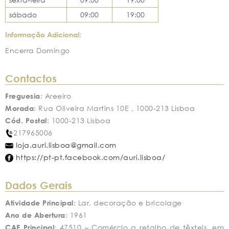
sábado
09:00
19:00
Informação Adicional:
Encerra Domingo
Contactos
Freguesia
: Areeiro
Morada
: Rua Oliveira Martins 10E , 1000-213 Lisboa
Cód. Postal
: 1000-213 Lisboa
217965006
loja.auri.lisboa@gmail.com
https://pt-pt.facebook.com/auri.lisboa/
Dados Gerais
Atividade Principal
: Lar, decoração e bricolage
Ano de Abertura
: 1961
CAE Principal
: 47510 – Comércio a retalho de têxteis, em