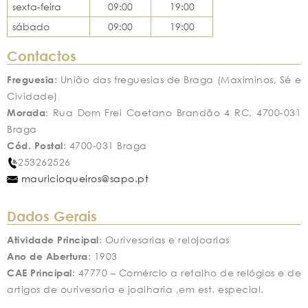
sexta-feira
09:00
19:00
sábado
09:00
19:00
Contactos
Freguesia
: União das freguesias de Braga (Maximinos, Sé e
Cividade)
Morada
: Rua Dom Frei Caetano Brandão 4 RC, 4700-031
Braga
Cód. Postal
: 4700-031 Braga
253262526
mauricioqueiros@sapo.pt
Dados Gerais
Atividade Principal
: Ourivesarias e relojoarias
Ano de Abertura
: 1903
CAE Principal
: 47770 – Comércio a retalho de relógios e de
artigos de ourivesaria e joalharia ,em est. especial.