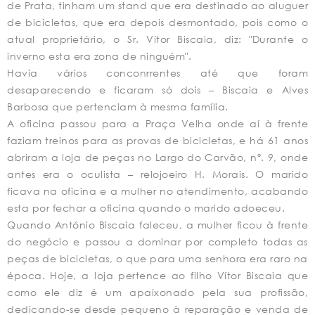
de Prata, tinham um stand que era destinado ao aluguer
de bicicletas, que era depois desmontado, pois como o
atual proprietário, o Sr. Vítor Biscaia, diz: "Durante o
inverno esta era zona de ninguém".
Havia vários conconrrentes até que foram
desaparecendo e ficaram só dois – Biscaia e Alves
Barbosa que pertenciam à mesma família.
A oficina passou para a Praça Velha onde aí à frente
faziam treinos para as provas de bicicletas, e há 61 anos
abriram a loja de peças no Largo do Carvão, nº. 9, onde
antes era o oculista – relojoeiro H. Morais. O marido
ficava na oficina e a mulher no atendimento, acabando
esta por fechar a oficina quando o marido adoeceu.
Quando António Biscaia faleceu, a mulher ficou à frente
do negócio e passou a dominar por completo todas as
peças de bicicletas, o que para uma senhora era raro na
época. Hoje, a loja pertence ao filho Vítor Biscaia que
como ele diz é um apaixonado pela sua profissão,
dedicando-se desde pequeno à reparação e venda de