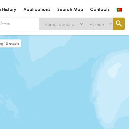
History
Applications
Search Map
Contacts
ing
10
results