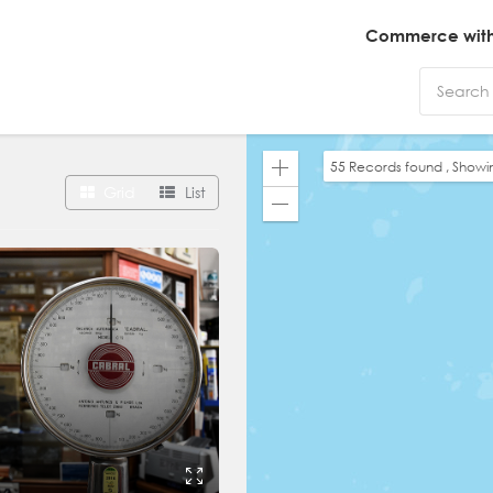
Commerce with 
55
Records found , Show
Zoom
Grid
List
In
Zoom
Out